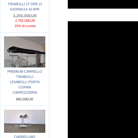
TIRABOLLI 27 ORE (3
GIORNI)14-16 APR
3,250.00EUR
2,750.00EUR
15% di sconto
PREMIUM CARRELLO
TIRABOLLI
LEVABOLLI PORTA
COFANI
CARROZZERIA
860.00EUR
CARRELLINO