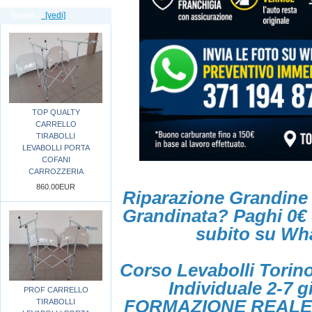
Novità -
[vedi]
TOP QUALTY
CARRELLO
TIRABOLLI
LEVABOLLI PORTA
COFANI
CARROZZERIA
860.00EUR
Riparazione Grandine 
Grandinata? Paghi 0€ 
subito su Wh
Corso Levabolli Torin
Individuale 2-7 g
PROF CARRELLO
FORMAZIONE REALE -
TIRABOLLI