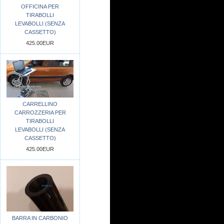
OFFICINA PER
TIRABOLLI
LEVABOLLI (SENZA
CASSETTO)
425.00EUR
CARRELLINO
CARROZZERIA PER
TIRABOLLI
LEVABOLLI (SENZA
CASSETTO)
425.00EUR
BARRA IN CARBONIO