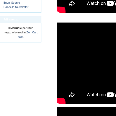
Buoni Sconto
Cancella Newsletter
Gli Sponsor
Il
Manuale
per il tuo
negozio lo trovi in
Zen Cart
Italia
.