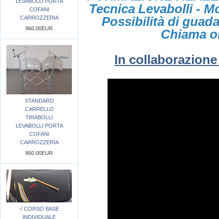
LEVABOLLI PORTA
Tecnica Levabolli - Mo
COFANI
CARROZZERIA
Possibilità di guad
860.00EUR
Chiama or
In collaborazion
STANDARD
CARRELLO
TIRABOLLI
LEVABOLLI PORTA
COFANI
CARROZZERIA
860.00EUR
√ CORSO BASE
INDIVIDUALE