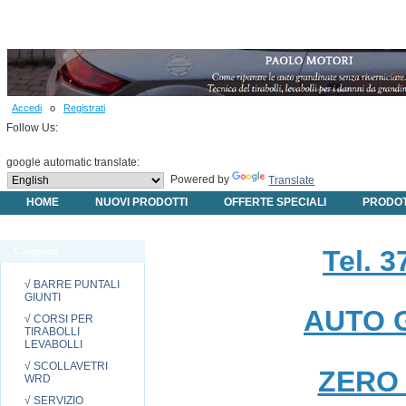
Accedi
o
Registrati
Follow Us:
google automatic translate:
Powered by
Translate
HOME
NUOVI PRODOTTI
OFFERTE SPECIALI
PRODOT
Tel. 3
Categorie
√ BARRE PUNTALI
GIUNTI
AUTO 
√ CORSI PER
TIRABOLLI
LEVABOLLI
√ SCOLLAVETRI
ZERO
WRD
√ SERVIZIO